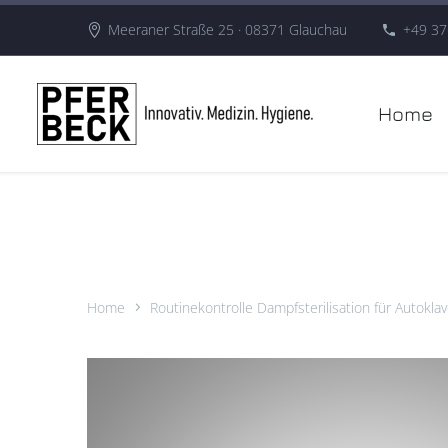
Meeraner Straße 25 · 08371 Glauchau
+49 37
Home
Home
Routinekontrolle Dampfsterilisation für Autokla