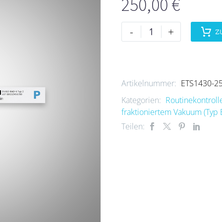
250,00
€
-
+
Z
Artikelnummer:
ETS1430-2
Kategorien:
Routinekontrolle
fraktioniertem Vakuum (Typ 
Teilen: