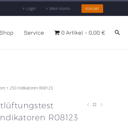
Login
Mein Konto
Kontakt
Shop
Service
0 Artikel
0,00 €
pro + 250 Indikatoren R08123
tlüftungstest
Indikatoren R08123