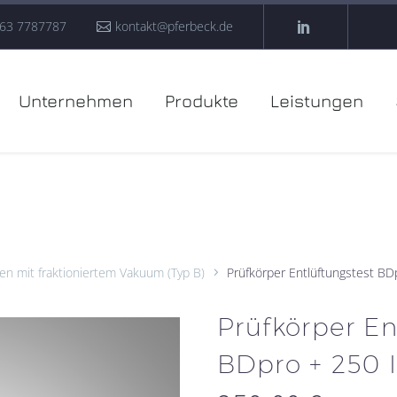
63 7787787
kontakt@pferbeck.de
Unternehmen
Produkte
Leistungen
ven mit fraktioniertem Vakuum (Typ B)
Prüfkörper Entlüftungstest BD
Prüfkörper En
BDpro + 250 