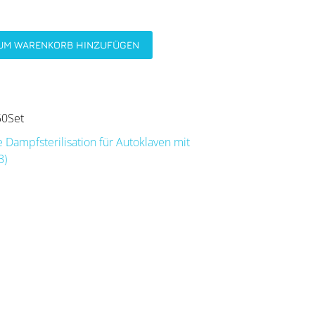
UM WARENKORB HINZUFÜGEN
50Set
 Dampfsterilisation für Autoklaven mit
B)