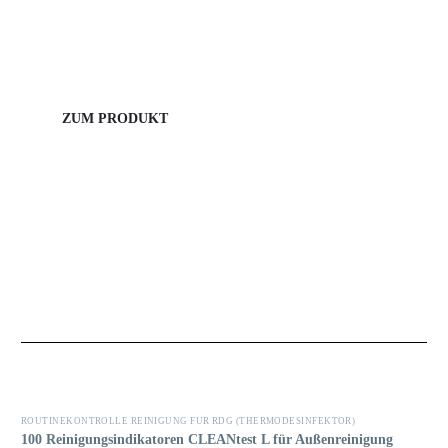
CLEANtest ist die optimale Lösung für die zuverlässige
Überprüfung der Reinigungsleistung in Reinigungs- und
Desinfektionsgeräten
ZUM PRODUKT
ROUTINEKONTROLLE REINIGUNG FÜR RDG (THERMODESINFEKTOR)
100 Reinigungsindikatoren CLEANtest L für Außenreinigung