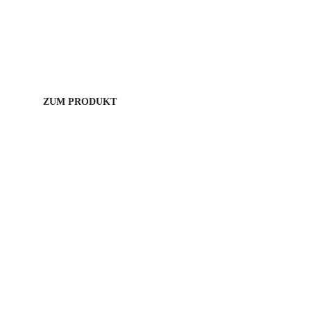
helisafe
Das Helisafe® Testsystem ist die optimale Lösung zur
zuverlässigen Routinekontrolle von Dampfsterilisatoren
ZUM PRODUKT
CLEANtest